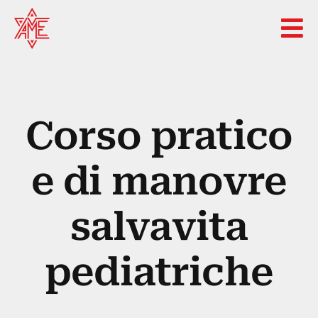
Skip
to
content
Corso pratico
e di manovre
salvavita
pediatriche