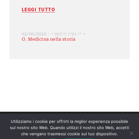
LEGGI TUTTO
י״ז בסיון ה׳תשפ״ו – 02/06/2026
▪
G
,
Medicina nella storia
Utilizziamo i cookie per offrirti la miglior esperienza possibile
sul nostro sito Web. Quando utilizzi il nostro sito Web, accetti
© 2026 • All Rights Reserved •
Privacy Policy
che vengano trasmessi cookie sul tuo dispositivo.